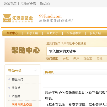
添富动态
|
汇添富香港
|
English
帮助中心
新手上路
自助大厅
投资者教育
服务介绍
遇到问题了？来帮助中心搜搜看
热门搜索
:
分红
开户
现金宝
定投
帮助分类
阅读页
基金入门
服务类
现金宝账户的登陆密码是6-14位字母和
产品类
密码。
（基金有风险，投资需谨慎。基金管理人
网站与网上交易