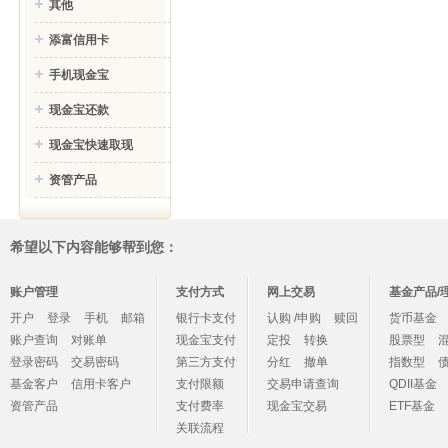
其他
添富信用卡
手机现金宝
现金宝还款
现金宝快速取现
资管产品
希望以下内容能够帮到您：
账户管理
支付方式
网上交易
基金产品/
开户
登录
手机
邮箱
银行卡支付
认购 /申购
赎回
货币基金
账户查询
对账单
现金宝支付
定投
转换
股票型
登录密码
交易密码
第三方支付
分红
撤单
指数型
基金客户
信用卡客户
支付限额
交易申请查询
QDII基金
资管产品
支付费率
现金宝交易
ETF基金
关联流程