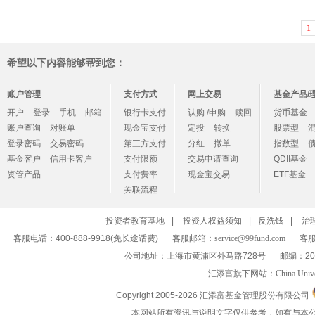
1
希望以下内容能够帮到您：
账户管理
支付方式
网上交易
基金产品/
开户
登录
手机
邮箱
银行卡支付
认购 /申购
赎回
货币基金
账户查询
对账单
现金宝支付
定投
转换
股票型
登录密码
交易密码
第三方支付
分红
撤单
指数型
基金客户
信用卡客户
支付限额
交易申请查询
QDII基金
资管产品
支付费率
现金宝交易
ETF基金
关联流程
投资者教育基地
|
投资人权益须知
|
反洗钱
|
治
客服电话：400-888-9918(免长途话费)
客服邮箱：
service@99fund.com
客服
公司地址：上海市黄浦区外马路728号
邮编：20
汇添富旗下网站：
China Univ
Copyright 2005-
2026 汇添富基金管理股份有限公司
本网站所有资讯与说明文字仅供参考，如有与本