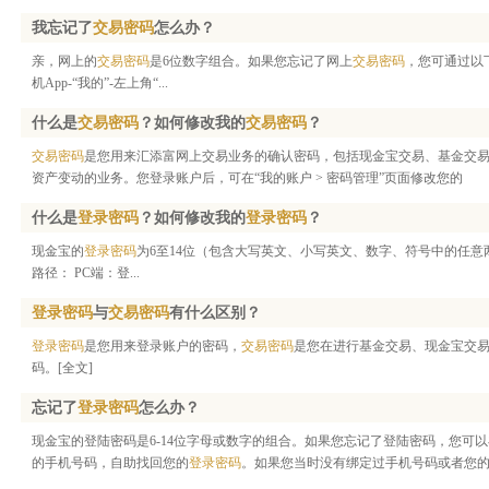
我忘记了
交易密码
怎么办？
亲，网上的
交易密码
是6位数字组合。如果您忘记了网上
交易密码
，您可通过以
机App-“我的”-左上角“...
什么是
交易密码
？如何修改我的
交易密码
？
交易密码
是您用来汇添富网上交易业务的确认密码，包括现金宝交易、基金交
资产变动的业务。您登录账户后，可在“我的账户 > 密码管理”页面修改您的
什么是
登录密码
？如何修改我的
登录密码
？
现金宝的
登录密码
为6至14位（包含大写英文、小写英文、数字、符号中的任意
路径： PC端：登...
登录密码
与
交易密码
有什么区别？
登录密码
是您用来登录账户的密码，
交易密码
是您在进行基金交易、现金宝交
码。
[全文]
忘记了
登录密码
怎么办？
现金宝的登陆密码是6-14位字母或数字的组合。如果您忘记了登陆密码，您可以
的手机号码，自助找回您的
登录密码
。如果您当时没有绑定过手机号码或者您的手