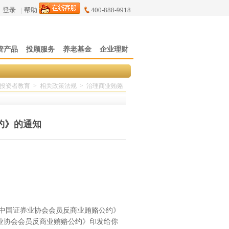
登录
|
帮助
400-888-9918
管产品
投顾服务
养老基金
企业理财
投资者教育
>
相关政策法规
>
治理商业贿赂
约》的通知
中国证券业协会会员反商业贿赂公约》
业协会会员反商业贿赂公约》印发给你