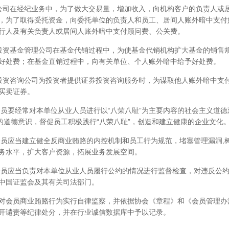
公司在经纪业务中，为了做大交易量，增加收入，向机构客户的负责人或
，为了取得受托资金，向委托单位的负责人和员工、居间人账外暗中支付
行人及有关负责人或居间人账外暗中支付顾问费、公关费。
投资基金管理公司在基金代销过程中，为使基金代销机构扩大基金的销售
好处费；在基金直销过程中，向有关单位、个人账外暗中给予好处费。
投资咨询公司为投资者提供证券投资咨询服务时，为谋取他人账外暗中支
买卖证券。
会员要经常对本单位从业人员进行以“八荣八耻”为主要内容的社会主义道
”的道德意识，督促员工积极践行“八荣八耻”，创造和建立健康的企业文化
会员应当建立健全反商业贿赂的内控机制和员工行为规范，堵塞管理漏洞,
务水平，扩大客户资源，拓展业务发展空间。
会员应当负责对本单位从业人员履行公约的情况进行监督检查，对违反公
中国证监会及其有关司法部门。
对会员商业贿赂行为实行自律监察，并依据协会《章程》和《会员管理办
开谴责等纪律处分，并在行业诚信数据库中予以记录。