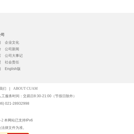
公司
们
企业文化
势
公司新闻
露
公司大事记
盟
社会责任
们
English版
我们
|
ABOUT CUAM
人工服务时间：交易日8:30-21:00（节假日除外）
) 021-28932998
-2
本网站已支持IPv6
金法律文件为准。