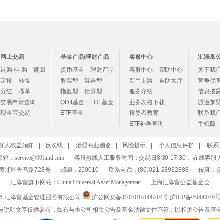
网上交易
基金产品/理财产品
客服中心
汇添富
认购 /申购
赎回
货币基金
理财产品
客服中心
帮助中心
关于我
定投
转换
股票型
混合型
新手上路
自助大厅
竞争优
分红
撤单
指数型
债券型
服务介绍
信息披
交易申请查询
QDII基金
LOF基金
业务表格下载
诚邀加
现金宝交易
ETF基金
投资者教育
联系我
ETF补券查询
手机版
资人权益须知
|
反洗钱
|
治理商业贿赂
|
风险提示
|
个人信息保护
|
联系
邮箱：
service@99fund.com
客服热线人工服务时间：交易日8:30-17:30 、在线客服
黄浦区外马路728号
邮编：200010
联系电话：(86)021-28932888
传真：(86
汇添富旗下网站：
China Universal Asset Management
上海汇添富公益基金会
26 汇添富基金管理股份有限公司
沪公网安备31010102008204号
沪ICP备05008079号
与说明文字仅供参考，如有与本公司相关公告及基金法律文件不符，以相关公告及基