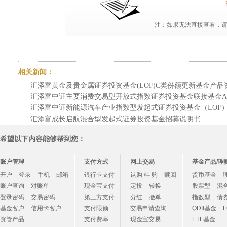
注：如果无法直接查看，请点
相关新闻：
汇添富黄金及贵金属证券投资基金(LOF)C类份额更新基金产品资料概
汇添富中证主要消费交易型开放式指数证券投资基金联接基金A类份
汇添富中证新能源汽车产业指数型发起式证券投资基金（LOF）更
汇添富成长启航混合型发起式证券投资基金招募说明书
希望以下内容能够帮到您：
账户管理
支付方式
网上交易
基金产品/理
开户
登录
手机
邮箱
银行卡支付
认购 /申购
赎回
货币基金
账户查询
对账单
现金宝支付
定投
转换
股票型
混
登录密码
交易密码
第三方支付
分红
撤单
指数型
债
基金客户
信用卡客户
支付限额
交易申请查询
QDII基金
资管产品
支付费率
现金宝交易
ETF基金