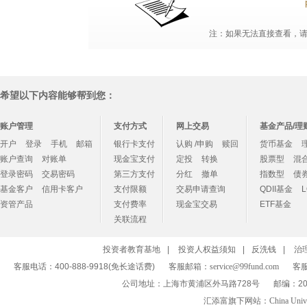
注：如果无法直接查看，请点
希望以下内容能够帮到您：
账户管理
支付方式
网上交易
基金产品/理
开户
登录
手机
邮箱
银行卡支付
认购 /申购
赎回
货币基金
账户查询
对账单
现金宝支付
定投
转换
股票型
混
登录密码
交易密码
第三方支付
分红
撤单
指数型
债
基金客户
信用卡客户
支付限额
交易申请查询
QDII基金
资管产品
支付费率
现金宝交易
ETF基金
关联流程
投资者教育基地
|
投资人权益须知
|
反洗钱
|
治
客服电话：400-888-9918(免长途话费)
客服邮箱：
service@99fund.com
客服
公司地址：上海市黄浦区外马路728号
邮编：20
汇添富旗下网站：
China Univ