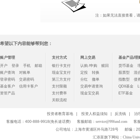
注：如果无法直接查看，请点
希望以下内容能够帮到您：
账户管理
支付方式
网上交易
基金产品/理
开户
登录
手机
邮箱
银行卡支付
认购 /申购
赎回
货币基金
账户查询
对账单
现金宝支付
定投
转换
股票型
混
登录密码
交易密码
第三方支付
分红
撤单
指数型
债
基金客户
信用卡客户
支付限额
交易申请查询
QDII基金
资管产品
支付费率
现金宝交易
ETF基金
关联流程
投资者教育基地
|
投资人权益须知
|
反洗钱
|
治
客服电话：400-888-9918(免长途话费)
客服邮箱：
service@99fund.com
客服
公司地址：上海市黄浦区外马路728号
邮编：20
汇添富旗下网站：
China Univ