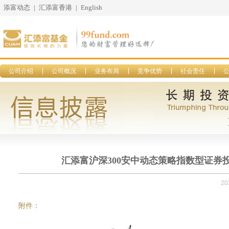
添富动态
|
汇添富香港
|
English
公司介绍
公司概况
业务布局
竞争优势
社会责任
汇添富沪深300安中动态策略指数型证券投
20
附件：