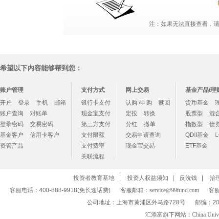
注：如果无法直接查看，请点
希望以下内容能够帮到您：
账户管理
支付方式
网上交易
基金产品/理
开户
登录
手机
邮箱
银行卡支付
认购 /申购
赎回
货币基金
账户查询
对账单
现金宝支付
定投
转换
股票型
混
登录密码
交易密码
第三方支付
分红
撤单
指数型
债
基金客户
信用卡客户
支付限额
交易申请查询
QDII基金
资管产品
支付费率
现金宝交易
ETF基金
关联流程
投资者教育基地
|
投资人权益须知
|
反洗钱
|
治
客服电话：400-888-9918(免长途话费)
客服邮箱：
service@99fund.com
客服
公司地址：上海市黄浦区外马路728号
邮编：20
汇添富旗下网站：
China Univ