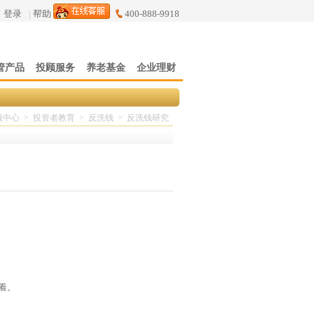
登录
|
帮助
400-888-9918
管产品
投顾服务
养老基金
企业理财
服中心
>
投资者教育
>
反洗钱
>
反洗钱研究
查看。