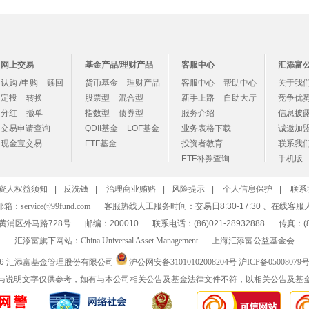
网上交易
基金产品/理财产品
客服中心
汇添富
认购 /申购
赎回
货币基金
理财产品
客服中心
帮助中心
关于我
定投
转换
股票型
混合型
新手上路
自助大厅
竞争优
分红
撤单
指数型
债券型
服务介绍
信息披
交易申请查询
QDII基金
LOF基金
业务表格下载
诚邀加
现金宝交易
ETF基金
投资者教育
联系我
ETF补券查询
手机版
资人权益须知
|
反洗钱
|
治理商业贿赂
|
风险提示
|
个人信息保护
|
联系
邮箱：
service@99fund.com
客服热线人工服务时间：交易日8:30-17:30 、在线客服
黄浦区外马路728号
邮编：200010
联系电话：(86)021-28932888
传真：(86
汇添富旗下网站：
China Universal Asset Management
上海汇添富公益基金会
26 汇添富基金管理股份有限公司
沪公网安备31010102008204号
沪ICP备05008079号
与说明文字仅供参考，如有与本公司相关公告及基金法律文件不符，以相关公告及基