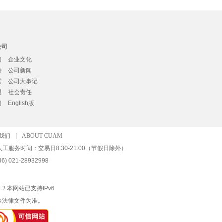
公司
们
企业文化
势
公司新闻
露
公司大事记
盟
社会责任
们
English版
我们
|
ABOUT CUAM
人工服务时间：交易日8:30-21:00（节假日除外）
) 021-28932998
-2
本网站已支持IPv6
金法律文件为准。