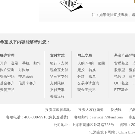
注：如果无法直接查看，请点
希望以下内容能够帮到您：
账户管理
支付方式
网上交易
基金产品/理
开户
登录
手机
邮箱
银行卡支付
认购 /申购
赎回
货币基金
账户查询
对账单
现金宝支付
定投
转换
股票型
混
登录密码
交易密码
第三方支付
分红
撤单
指数型
债
基金客户
信用卡客户
支付限额
交易申请查询
QDII基金
资管产品
支付费率
现金宝交易
ETF基金
关联流程
投资者教育基地
|
投资人权益须知
|
反洗钱
|
治
客服电话：400-888-9918(免长途话费)
客服邮箱：
service@99fund.com
客服
公司地址：上海市黄浦区外马路728号
邮编：20
汇添富旗下网站：
China Univ