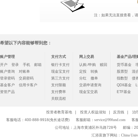
注：如果无法直接查看，请点
希望以下内容能够帮到您：
账户管理
支付方式
网上交易
基金产品/理
开户
登录
手机
邮箱
银行卡支付
认购 /申购
赎回
货币基金
账户查询
对账单
现金宝支付
定投
转换
股票型
混
登录密码
交易密码
第三方支付
分红
撤单
指数型
债
基金客户
信用卡客户
支付限额
交易申请查询
QDII基金
资管产品
支付费率
现金宝交易
ETF基金
关联流程
投资者教育基地
|
投资人权益须知
|
反洗钱
|
治
客服电话：400-888-9918(免长途话费)
客服邮箱：
service@99fund.com
客服
公司地址：上海市黄浦区外马路728号
邮编：20
汇添富旗下网站：
China Univ