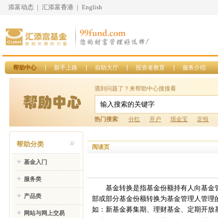
添富动态
|
汇添富香港
|
English
帮助中心
新手上路
自助大厅
投资者教育
服务介绍
遇到问题了？来帮助中心搜搜看
热门搜索
:
分红
开户
现金宝
定投
帮助分类
阅读页
基金入门
服务类
基金转换是指基金份额持有人向基金
产品类
部或部分基金份额转换为基金管理人管理
如：新基金募集期、理财基金、定期开放基
网站与网上交易