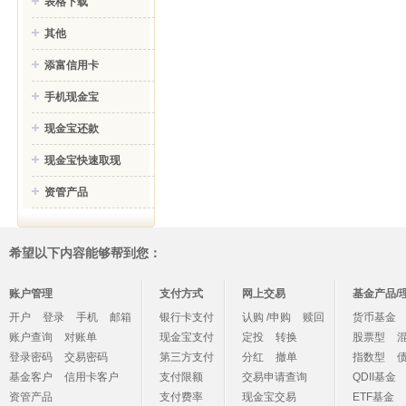
表格下载
其他
添富信用卡
手机现金宝
现金宝还款
现金宝快速取现
资管产品
希望以下内容能够帮到您：
账户管理
支付方式
网上交易
基金产品/
开户
登录
手机
邮箱
银行卡支付
认购 /申购
赎回
货币基金
账户查询
对账单
现金宝支付
定投
转换
股票型
登录密码
交易密码
第三方支付
分红
撤单
指数型
基金客户
信用卡客户
支付限额
交易申请查询
QDII基金
资管产品
支付费率
现金宝交易
ETF基金