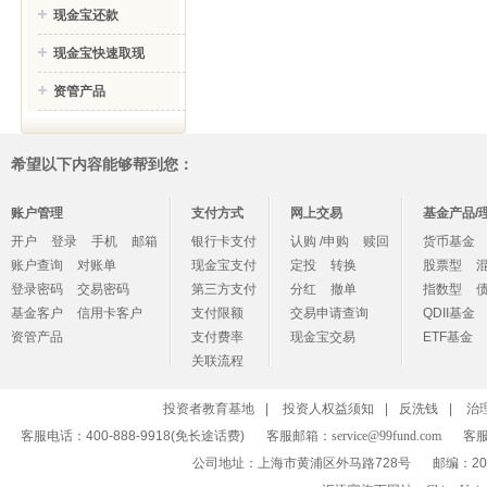
现金宝还款
现金宝快速取现
资管产品
希望以下内容能够帮到您：
账户管理
支付方式
网上交易
基金产品/
开户
登录
手机
邮箱
银行卡支付
认购 /申购
赎回
货币基金
账户查询
对账单
现金宝支付
定投
转换
股票型
登录密码
交易密码
第三方支付
分红
撤单
指数型
基金客户
信用卡客户
支付限额
交易申请查询
QDII基金
资管产品
支付费率
现金宝交易
ETF基金
关联流程
投资者教育基地
|
投资人权益须知
|
反洗钱
|
治
客服电话：400-888-9918(免长途话费)
客服邮箱：
service@99fund.com
客服
公司地址：上海市黄浦区外马路728号
邮编：20