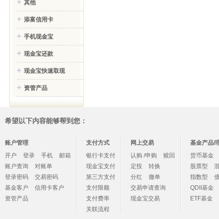
其他
添富信用卡
手机现金宝
现金宝还款
现金宝快速取现
资管产品
希望以下内容能够帮到您：
账户管理
支付方式
网上交易
基金产品/
开户
登录
手机
邮箱
银行卡支付
认购 /申购
赎回
货币基金
账户查询
对账单
现金宝支付
定投
转换
股票型
登录密码
交易密码
第三方支付
分红
撤单
指数型
基金客户
信用卡客户
支付限额
交易申请查询
QDII基金
资管产品
支付费率
现金宝交易
ETF基金
关联流程