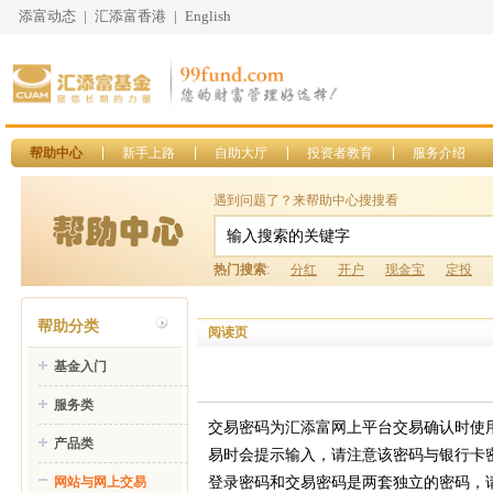
添富动态
|
汇添富香港
|
English
帮助中心
新手上路
自助大厅
投资者教育
服务介绍
遇到问题了？来帮助中心搜搜看
热门搜索
:
分红
开户
现金宝
定投
帮助分类
阅读页
基金入门
服务类
交易密码为汇添富网上平台交易确认时使
产品类
易时会提示输入，请注意该密码与银行卡
登录密码和交易密码是两套独立的密码，
网站与网上交易