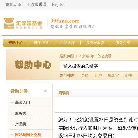
添富动态
|
汇添富香港
|
English
帮助中心
新手上路
自助大厅
投资者教育
服务介绍
遇到问题了？来帮助中心搜搜看
热门搜索
:
分红
开户
现金宝
定投
帮助分类
阅读页
基金入门
服务类
您好！
比如您设置
日是资金到账
25
产品类
实际以银行入账时间为准。如果设定
网站与网上交易
设
日和
日均为交易日）
24
25