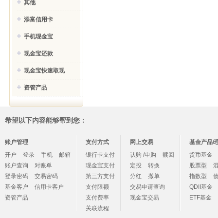
其他
添富信用卡
手机现金宝
现金宝还款
现金宝快速取现
资管产品
希望以下内容能够帮到您：
账户管理
支付方式
网上交易
基金产品/
开户
登录
手机
邮箱
银行卡支付
认购 /申购
赎回
货币基金
账户查询
对账单
现金宝支付
定投
转换
股票型
登录密码
交易密码
第三方支付
分红
撤单
指数型
基金客户
信用卡客户
支付限额
交易申请查询
QDII基金
资管产品
支付费率
现金宝交易
ETF基金
关联流程