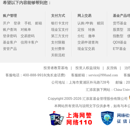
希望以下内容能够帮到您：
账户管理
支付方式
网上交易
基金产品/
开户
登录
手机
邮箱
银行卡支付
认购 /申购
赎回
货币基金
账户查询
对账单
现金宝支付
定投
转换
股票型
登录密码
交易密码
第三方支付
分红
撤单
指数型
基金客户
信用卡客户
支付限额
交易申请查询
QDII基金
资管产品
支付费率
现金宝交易
ETF基金
关联流程
投资者教育基地
|
投资人权益须知
|
反洗钱
|
治
客服电话：400-888-9918(免长途话费)
客服邮箱：
service@99fund.com
客服
公司地址：上海市黄浦区外马路728号
邮编：20
汇添富旗下网站：
China Univ
Copyright 2005-
2026 汇添富基金管理股份有限公司
本网站所有资讯与说明文字仅供参考，如有与本