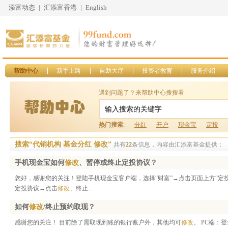
添富动态
|
汇添富香港
|
English
帮助中心
新手上路
自助大厅
投资者教育
服务介绍
遇到问题了？来帮助中心搜搜看
热门搜索
:
分红
开户
现金宝
定投
搜索“代销机构 基金分红 修改”
共有
22
条信息，内容由汇添富基金提供：
手机现金宝如何
修改
、暂停或终止定投协议？
您好，感谢您的关注！登陆手机现金宝客户端，选择“财富”→点击页面上方“定投
定投协议→点击
修改
、终止...
如何
修改
/终止预约取现？
感谢您的关注！ 目前除了需取现到账的银行账户外，其他均可
修改
。 PC端：