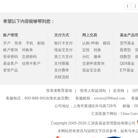
1
2
希望以下内容能够帮到您：
账户管理
支付方式
网上交易
基金产品/
开户
登录
手机
邮箱
银行卡支付
认购 /申购
赎回
货币基金
账户查询
对账单
现金宝支付
定投
转换
股票型
登录密码
交易密码
第三方支付
分红
撤单
指数型
基金客户
信用卡客户
支付限额
交易申请查询
QDII基金
资管产品
支付费率
现金宝交易
ETF基金
关联流程
投资者教育基地
|
投资人权益须知
|
反洗钱
|
治
客服电话：400-888-9918(免长途话费)
客服邮箱：
service@99fund.com
客服
公司地址：上海市黄浦区外马路728号
邮编：20
汇添富旗下网站：
China Univ
Copyright 2005-
2026 汇添富基金管理股份有限公司
本网站所有资讯与说明文字仅供参考，如有与本