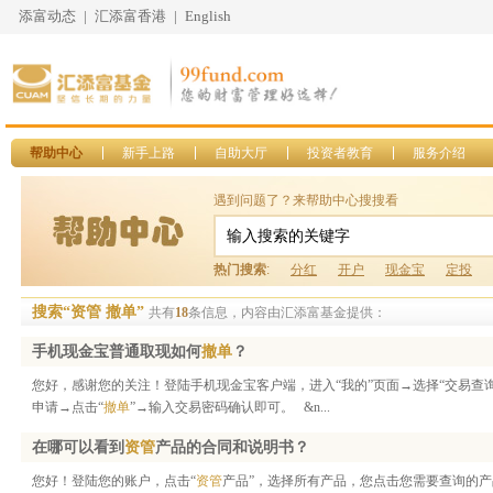
添富动态
|
汇添富香港
|
English
帮助中心
新手上路
自助大厅
投资者教育
服务介绍
遇到问题了？来帮助中心搜搜看
热门搜索
:
分红
开户
现金宝
定投
搜索“资管 撤单”
共有
18
条信息，内容由汇添富基金提供：
手机现金宝普通取现如何
撤单
？
您好，感谢您的关注！登陆手机现金宝客户端，进入“我的”页面→选择“交易查
申请→点击“
撤单
”→输入交易密码确认即可。 &n...
在哪可以看到
资管
产品的合同和说明书？
您好！登陆您的账户，点击“
资管
产品”，选择所有产品，您点击您需要查询的产