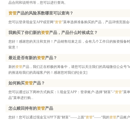
品合同和说明书等，您可以进行查询。
资管
产品的风险系数哪里可以查询？
您可以登录现金宝APP或官网“
资管
”菜单选择准备购买的产品，产品详情页面会
我购买了你们新的
资管
产品，产品什么时候成立？
您好！感谢您的关注和支持！产品销售结束之后，会有几个工作日的验资报备
留意！
最近是否有新的
资管
产品？
新的
资管
产品，我们正在积极的筹备中，请您可以关注我们的高端微信公众号“htf
的推送给我们的高端客户的！感谢您对我们的
[全文]
如何购买
资管
产品？
您可以通过以下两种方式购买：1.现金宝APP：登录账户-选择“财富”-“
资管
”菜
品”菜单进行购...
怎么赎回持有的
资管
产品
您好！您可以通过现金宝APP下面“财富”——上面“
资管
”——“我的
资管
产品账户