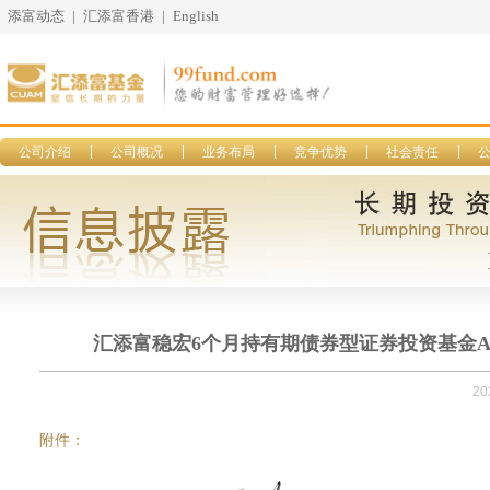
添富动态
|
汇添富香港
|
English
公司介绍
公司概况
业务布局
竞争优势
社会责任
汇添富稳宏6个月持有期债券型证券投资基金A类份
20
附件：