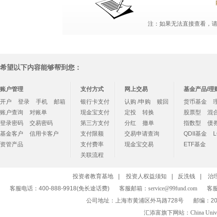
注：如果无法直接查看，请点
希望以下内容能够帮到您：
账户管理
支付方式
网上交易
基金产品/理
开户
登录
手机
邮箱
银行卡支付
认购 /申购
赎回
货币基金
账户查询
对账单
现金宝支付
定投
转换
股票型
混
登录密码
交易密码
第三方支付
分红
撤单
指数型
债
基金客户
信用卡客户
支付限额
交易申请查询
QDII基金
资管产品
支付费率
现金宝交易
ETF基金
关联流程
投资者教育基地
|
投资人权益须知
|
反洗钱
|
治
客服电话：400-888-9918(免长途话费)
客服邮箱：
service@99fund.com
客服
公司地址：上海市黄浦区外马路728号
邮编：20
汇添富旗下网站：
China Univ