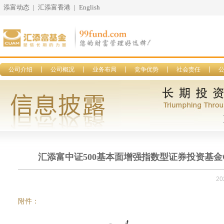
添富动态
|
汇添富香港
|
English
公司介绍
公司概况
业务布局
竞争优势
社会责任
汇添富中证500基本面增强指数型证券投资基金C类
20
附件：