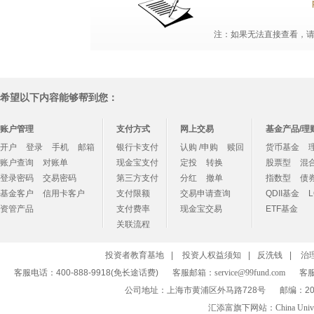
注：如果无法直接查看，请点
希望以下内容能够帮到您：
账户管理
支付方式
网上交易
基金产品/理
开户
登录
手机
邮箱
银行卡支付
认购 /申购
赎回
货币基金
账户查询
对账单
现金宝支付
定投
转换
股票型
混
登录密码
交易密码
第三方支付
分红
撤单
指数型
债
基金客户
信用卡客户
支付限额
交易申请查询
QDII基金
资管产品
支付费率
现金宝交易
ETF基金
关联流程
投资者教育基地
|
投资人权益须知
|
反洗钱
|
治
客服电话：400-888-9918(免长途话费)
客服邮箱：
service@99fund.com
客服
公司地址：上海市黄浦区外马路728号
邮编：20
汇添富旗下网站：
China Univ