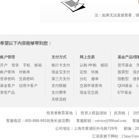
注：如果无法直接查看，请点
希望以下内容能够帮到您：
账户管理
支付方式
网上交易
基金产品/理
开户
登录
手机
邮箱
银行卡支付
认购 /申购
赎回
货币基金
账户查询
对账单
现金宝支付
定投
转换
股票型
混
登录密码
交易密码
第三方支付
分红
撤单
指数型
债
基金客户
信用卡客户
支付限额
交易申请查询
QDII基金
资管产品
支付费率
现金宝交易
ETF基金
关联流程
投资者教育基地
|
投资人权益须知
|
反洗钱
|
治
客服电话：400-888-9918(免长途话费)
客服邮箱：
service@99fund.com
客服
公司地址：上海市黄浦区外马路728号
邮编：20
汇添富旗下网站：
China Univ