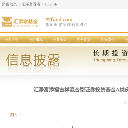
添富动态
|
汇添富香港
|
English
公司介绍
公司概况
业务布局
竞争优势
社会责任
汇添富添福吉祥混合型证券投资基金A类份额更
20
附件：