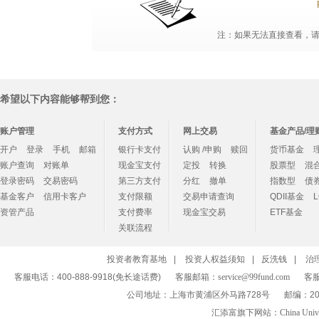
注：如果无法直接查看，请点
希望以下内容能够帮到您：
账户管理
支付方式
网上交易
基金产品/理
开户
登录
手机
邮箱
银行卡支付
认购 /申购
赎回
货币基金
账户查询
对账单
现金宝支付
定投
转换
股票型
混
登录密码
交易密码
第三方支付
分红
撤单
指数型
债
基金客户
信用卡客户
支付限额
交易申请查询
QDII基金
资管产品
支付费率
现金宝交易
ETF基金
关联流程
投资者教育基地
|
投资人权益须知
|
反洗钱
|
治
客服电话：400-888-9918(免长途话费)
客服邮箱：
service@99fund.com
客服
公司地址：上海市黄浦区外马路728号
邮编：20
汇添富旗下网站：
China Univ