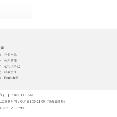
公司
们
企业文化
势
公司新闻
露
公司大事记
盟
社会责任
们
English版
我们
|
ABOUT CUAM
人工服务时间：交易日8:30-21:00（节假日除外）
) 021-28932998