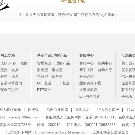
pdf
点击下载
注：如果无法直接查看，请点击"右键"-"目标另存为"之后查看。
网上交易
基金产品/理财产品
客服中心
汇添富
认购 /申购
赎回
货币基金
理财产品
客服中心
帮助中心
关于我
定投
转换
股票型
混合型
新手上路
自助大厅
竞争优
分红
撤单
指数型
债券型
服务介绍
信息披
交易申请查询
QDII基金
LOF基金
业务表格下载
诚邀加
现金宝交易
ETF基金
投资者教育
联系我
ETF补券查询
手机版
资人权益须知
|
反洗钱
|
治理商业贿赂
|
风险提示
|
个人信息保护
|
联系
邮箱：
service@99fund.com
客服热线人工服务时间：交易日8:30-17:30 、在线客服
黄浦区外马路728号
邮编：200010
联系电话：(86)021-28932888
传真：(86
汇添富旗下网站：
China Universal Asset Management
上海汇添富公益基金会