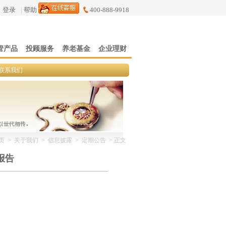
登录
|
帮助
400-888-9918
管产品
投顾服务
养老基金
企业理财
联系我们
页
>
关于我们
>
信息披露
>
定期公告
> 正文
报告