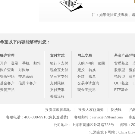
注：如果无法直接查看，请点
希望以下内容能够帮到您：
账户管理
支付方式
网上交易
基金产品/理
开户
登录
手机
邮箱
银行卡支付
认购 /申购
赎回
货币基金
账户查询
对账单
现金宝支付
定投
转换
股票型
混
登录密码
交易密码
第三方支付
分红
撤单
指数型
债
基金客户
信用卡客户
支付限额
交易申请查询
QDII基金
资管产品
支付费率
现金宝交易
ETF基金
关联流程
投资者教育基地
|
投资人权益须知
|
反洗钱
|
治
客服电话：400-888-9918(免长途话费)
客服邮箱：
service@99fund.com
客服
公司地址：上海市黄浦区外马路728号
邮编：20
汇添富旗下网站：
China Univ