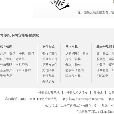
注：如果无法直接查看，请点
希望以下内容能够帮到您：
账户管理
支付方式
网上交易
基金产品/理
开户
登录
手机
邮箱
银行卡支付
认购 /申购
赎回
货币基金
账户查询
对账单
现金宝支付
定投
转换
股票型
混
登录密码
交易密码
第三方支付
分红
撤单
指数型
债
基金客户
信用卡客户
支付限额
交易申请查询
QDII基金
资管产品
支付费率
现金宝交易
ETF基金
关联流程
投资者教育基地
|
投资人权益须知
|
反洗钱
|
治
客服电话：400-888-9918(免长途话费)
客服邮箱：
service@99fund.com
客服
公司地址：上海市黄浦区外马路728号
邮编：20
汇添富旗下网站：
China Univ