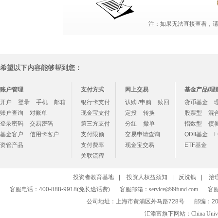
注：如果无法直接查看，请点
希望以下内容能够帮到您：
账户管理
支付方式
网上交易
基金产品/理
开户
登录
手机
邮箱
银行卡支付
认购 /申购
赎回
货币基金
账户查询
对账单
现金宝支付
定投
转换
股票型
混
登录密码
交易密码
第三方支付
分红
撤单
指数型
债
基金客户
信用卡客户
支付限额
交易申请查询
QDII基金
资管产品
支付费率
现金宝交易
ETF基金
关联流程
投资者教育基地
|
投资人权益须知
|
反洗钱
|
治
客服电话：400-888-9918(免长途话费)
客服邮箱：
service@99fund.com
客服
公司地址：上海市黄浦区外马路728号
邮编：20
汇添富旗下网站：
China Univ