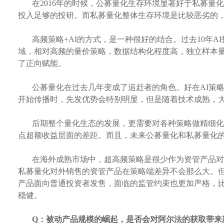
在
2016年的时候，公募量化生存环境显著好于私募
投入足够的投研。而私募量化整体生存环境是比较恶劣的
高频策略
+AI的方式，是一种很好的结合。过去10年
域，相对高频的量价策略，数据结构化程度高，独立样本量
了正向赋能。
公募量化在过去几年变成了追赶者的角色。好在
AI策
开始传播时，先发优势会特别明显，但是随着技术成熟，
后期整个量化生态的发展，更需要对各种策略做精细化
点超额收益层面的差距。而且，未来公募量化和私募量化
在海外成熟市场中，超高频策略是很少作为资管产品对
私募量化对外销售的资管产品在策略端差异不会那么大。
产品面向普通投资者发售，面临的监管约束也更加严格，
稳健。
Q：
被动产品规模的崛起，是否会对阿尔法的获取带来