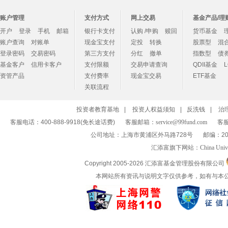
账户管理
支付方式
网上交易
基金产品/理
开户
登录
手机
邮箱
银行卡支付
认购 /申购
赎回
货币基金
账户查询
对账单
现金宝支付
定投
转换
股票型
混
登录密码
交易密码
第三方支付
分红
撤单
指数型
债
基金客户
信用卡客户
支付限额
交易申请查询
QDII基金
资管产品
支付费率
现金宝交易
ETF基金
关联流程
投资者教育基地
|
投资人权益须知
|
反洗钱
|
治
客服电话：400-888-9918(免长途话费)
客服邮箱：
service@99fund.com
客服
公司地址：上海市黄浦区外马路728号
邮编：20
汇添富旗下网站：
China Univ
Copyright 2005-
2026 汇添富基金管理股份有限公司
本网站所有资讯与说明文字仅供参考，如有与本