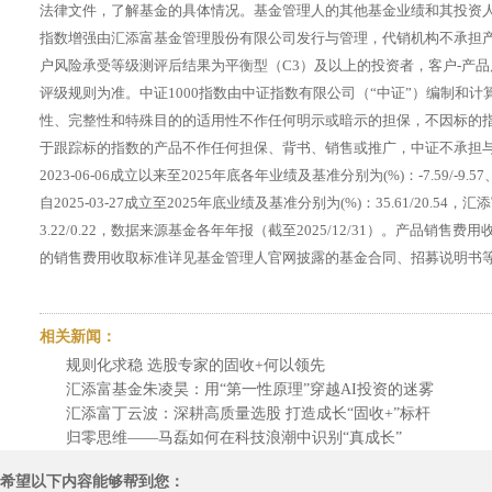
法律文件，了解基金的具体情况。基金管理人的其他基金业绩和其投资
指数增强由汇添富基金管理股份有限公司发行与管理，代销机构不承担产
户风险承受等级测评后结果为平衡型（C3）及以上的投资者，客户-产
评级规则为准。中证1000指数由中证指数有限公司（“中证”）编制和
性、完整性和特殊目的的适用性不作任何明示或暗示的担保，不因标的
于跟踪标的指数的产品不作任何担保、背书、销售或推广，中证不承担
2023-06-06成立以来至2025年底各年业绩及基准分别为(%)：-7.59/-9.5
自2025-03-27成立至2025年底业绩及基准分别为(%)：35.61/20.54
3.22/0.22，数据来源基金各年年报（截至2025/12/31）。产
的销售费用收取标准详见基金管理人官网披露的基金合同、招募说明书
相关新闻：
规则化求稳 选股专家的固收+何以领先
汇添富基金朱凌昊：用“第一性原理”穿越AI投资的迷雾
汇添富丁云波：深耕高质量选股 打造成长“固收+”标杆
归零思维——马磊如何在科技浪潮中识别“真成长”
希望以下内容能够帮到您：