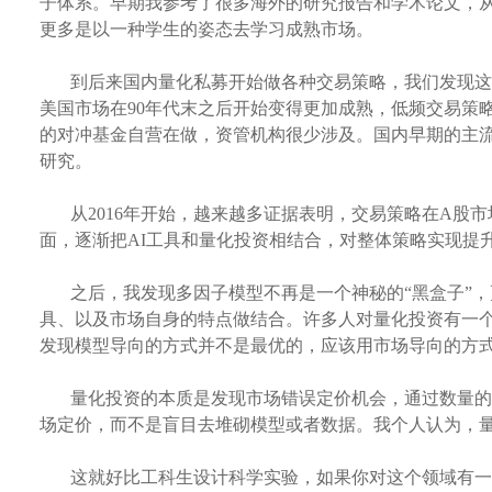
子体系。早期我参考了很多海外的研究报告和学术论文，
更多是以一种学生的姿态去学习成熟市场。
到后来国内量化私募开始做各种交易策略，我们发现这
美国市场在
90年代末之后开始变得更加成熟，低频交易策
的对冲基金自营在做，资管机构很少涉及。国内早期的主
研究。
从
2016年开始，越来越多证据表明，交易策略在A股
面，逐渐把AI工具和量化投资相结合，对整体策略实现提
之后，我发现多因子模型不再是一个神秘的
“黑盒子”
具、以及市场自身的特点做结合。许多人对量化投资有一
发现模型导向的方式并不是最优的，应该用市场导向的方
量化投资的本质是发现市场错误定价机会，通过数量的
场定价，而不是盲目去堆砌模型或者数据。我个人认为，
这就好比工科生设计科学实验，如果你对这个领域有一