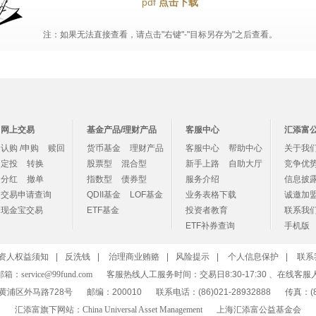
pdf
点击下载
注：如果无法直接查看，请点击"右键"-"目标另存为"之后查看。
网上交易
基金产品/理财产品
客服中心
汇添富
认购 /申购
赎回
货币基金
理财产品
客服中心
帮助中心
关于我
定投
转换
股票型
混合型
新手上路
自助大厅
竞争优
分红
撤单
指数型
债券型
服务介绍
信息披
交易申请查询
QDII基金
LOF基金
业务表格下载
诚邀加
现金宝交易
ETF基金
投资者教育
联系我
ETF补券查询
手机版
资人权益须知
|
反洗钱
|
治理商业贿赂
|
风险提示
|
个人信息保护
|
联系
邮箱：
service@99fund.com
客服热线人工服务时间：交易日8:30-17:30 、在线客服
黄浦区外马路728号
邮编：200010
联系电话：(86)021-28932888
传真：(86
汇添富旗下网站：
China Universal Asset Management
上海汇添富公益基金会