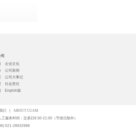
公司
们
企业文化
势
公司新闻
露
公司大事记
盟
社会责任
们
English版
我们
|
ABOUT CUAM
人工服务时间：交易日8:30-21:00（节假日除外）
) 021-28932998