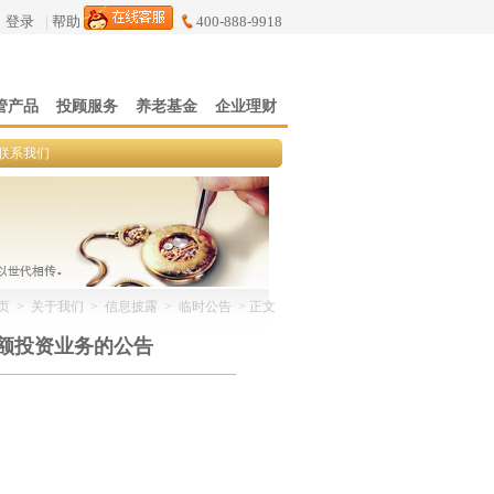
登录
|
帮助
400-888-9918
管产品
投顾服务
养老基金
企业理财
联系我们
页
>
关于我们
>
信息披露
>
临时公告
> 正文
额投资业务的公告