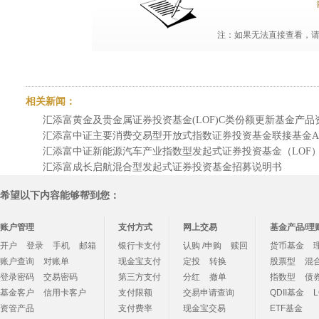
注：如果无法直接查看，请点
相关新闻：
汇添富黄金及贵金属证券投资基金(LOF)C类份额更新基金产品资料概
汇添富中证主要消费交易型开放式指数证券投资基金联接基金A类份
汇添富中证新能源汽车产业指数型发起式证券投资基金（LOF）更
汇添富成长启航混合型发起式证券投资基金招募说明书
希望以下内容能够帮到您：
账户管理
支付方式
网上交易
基金产品/理
开户
登录
手机
邮箱
银行卡支付
认购 /申购
赎回
货币基金
账户查询
对账单
现金宝支付
定投
转换
股票型
混
登录密码
交易密码
第三方支付
分红
撤单
指数型
债
基金客户
信用卡客户
支付限额
交易申请查询
QDII基金
资管产品
支付费率
现金宝交易
ETF基金