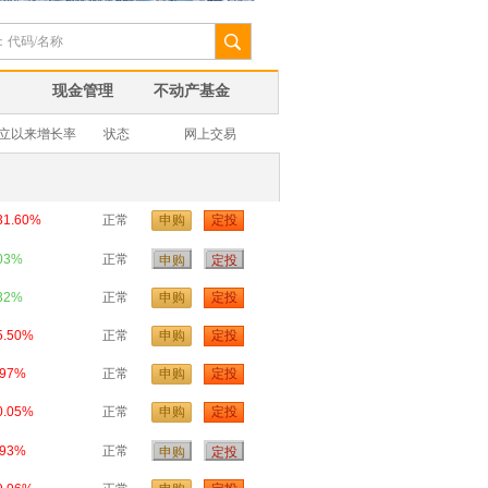
现金管理
不动产基金
立以来增长率
状态
网上交易
31.60%
正常
申购
定投
.03%
正常
申购
定投
.32%
正常
申购
定投
5.50%
正常
申购
定投
.97%
正常
申购
定投
0.05%
正常
申购
定投
.93%
正常
申购
定投