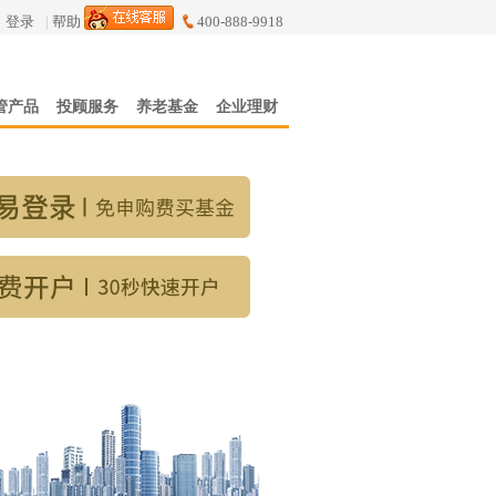
登录
|
帮助
400-888-9918
管产品
投顾服务
养老基金
企业理财