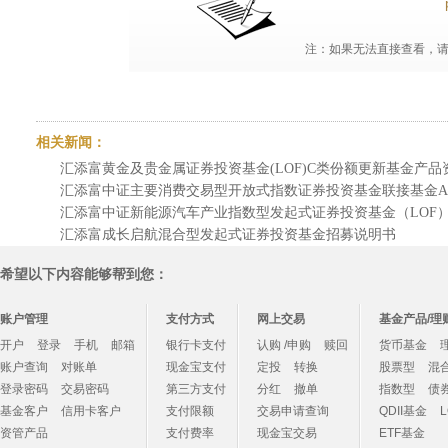
注：如果无法直接查看，请点
相关新闻：
汇添富黄金及贵金属证券投资基金(LOF)C类份额更新基金产品资料概
汇添富中证主要消费交易型开放式指数证券投资基金联接基金A类份
汇添富中证新能源汽车产业指数型发起式证券投资基金（LOF）更
汇添富成长启航混合型发起式证券投资基金招募说明书
希望以下内容能够帮到您：
账户管理
支付方式
网上交易
基金产品/理
开户
登录
手机
邮箱
银行卡支付
认购 /申购
赎回
货币基金
账户查询
对账单
现金宝支付
定投
转换
股票型
混
登录密码
交易密码
第三方支付
分红
撤单
指数型
债
基金客户
信用卡客户
支付限额
交易申请查询
QDII基金
资管产品
支付费率
现金宝交易
ETF基金