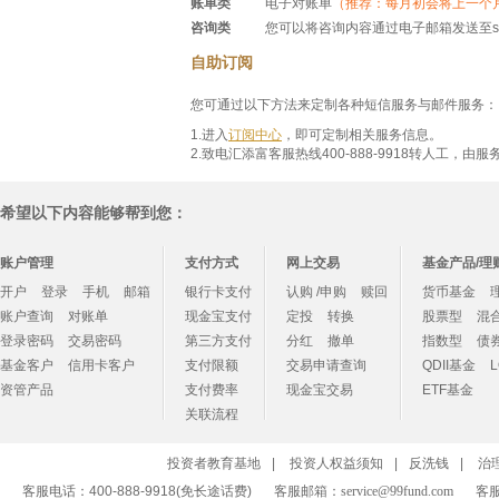
账单类
电子对账单
（推荐：每月初会将上一个
咨询类
您可以将咨询内容通过电子邮箱发送至serv
自助订阅
您可通过以下方法来定制各种短信服务与邮件服务：
1.进入
订阅中心
，即可定制相关服务信息。
2.致电汇添富客服热线400-888-9918转人工，
希望以下内容能够帮到您：
账户管理
支付方式
网上交易
基金产品/理
开户
登录
手机
邮箱
银行卡支付
认购 /申购
赎回
货币基金
账户查询
对账单
现金宝支付
定投
转换
股票型
混
登录密码
交易密码
第三方支付
分红
撤单
指数型
债
基金客户
信用卡客户
支付限额
交易申请查询
QDII基金
资管产品
支付费率
现金宝交易
ETF基金
关联流程
投资者教育基地
|
投资人权益须知
|
反洗钱
|
治
客服电话：400-888-9918(免长途话费)
客服邮箱：
service@99fund.com
客服