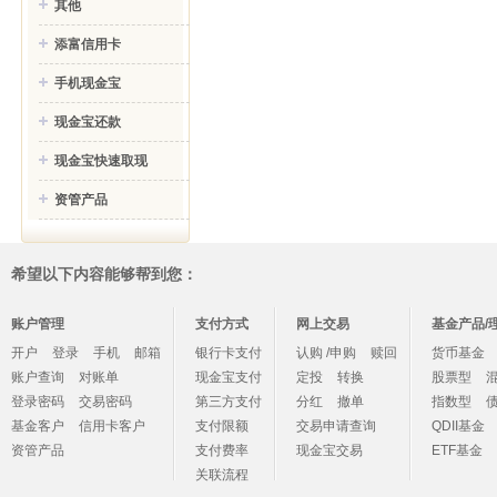
其他
添富信用卡
手机现金宝
现金宝还款
现金宝快速取现
资管产品
希望以下内容能够帮到您：
账户管理
支付方式
网上交易
基金产品/
开户
登录
手机
邮箱
银行卡支付
认购 /申购
赎回
货币基金
账户查询
对账单
现金宝支付
定投
转换
股票型
登录密码
交易密码
第三方支付
分红
撤单
指数型
基金客户
信用卡客户
支付限额
交易申请查询
QDII基金
资管产品
支付费率
现金宝交易
ETF基金
关联流程