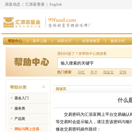
添富动态
|
汇添富香港
|
English
帮助中心
新手上路
自助大厅
投资者教育
服务介绍
遇到问题了？来帮助中心搜搜看
热门搜索
:
分红
开户
现金宝
定投
帮助分类
阅读页
基金入门
什么
服务类
交易密码为汇添富网上平台交易确认
产品类
等交易时会提示输入，请注意该密码与银
修改交易密码操作路径：
网站与网上交易