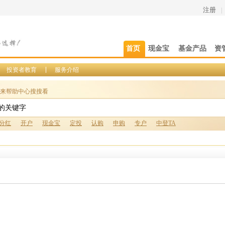
注册
|
首页
现金宝
基金产品
资
投资者教育
服务介绍
来帮助中心搜搜看
分红
开户
现金宝
定投
认购
申购
专户
中登TA