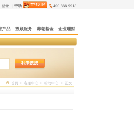
登录
|
帮助
400-888-9918
管产品
投顾服务
养老基金
企业理财
我来搜搜
首页
>
客服中心
>
帮助中心
>
正文