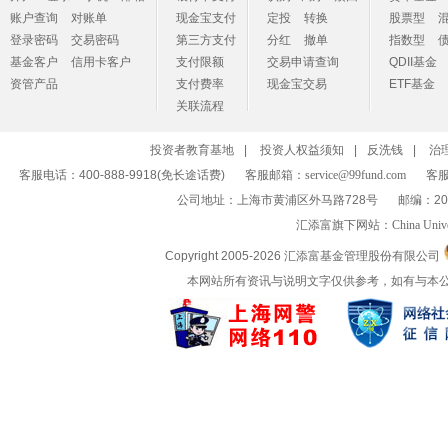
账户查询
对账单
现金宝支付
定投
转换
股票型
登录密码
交易密码
第三方支付
分红
撤单
指数型
基金客户
信用卡客户
支付限额
交易申请查询
QDII基金
资管产品
支付费率
现金宝交易
ETF基金
关联流程
投资者教育基地
|
投资人权益须知
|
反洗钱
|
治
客服电话：400-888-9918(免长途话费)
客服邮箱：
service@99fund.com
客服
公司地址：上海市黄浦区外马路728号
邮编：20
汇添富旗下网站：
China Univ
Copyright 2005-
2026 汇添富基金管理股份有限公司
本网站所有资讯与说明文字仅供参考，如有与本