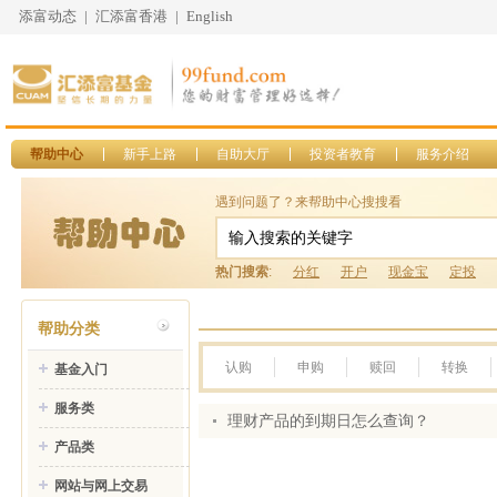
添富动态
|
汇添富香港
|
English
帮助中心
新手上路
自助大厅
投资者教育
服务介绍
遇到问题了？来帮助中心搜搜看
热门搜索
:
分红
开户
现金宝
定投
帮助分类
认购
申购
赎回
转换
基金入门
服务类
理财产品的到期日怎么查询？
产品类
网站与网上交易