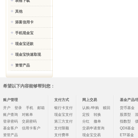
表格下载
其他
添富信用卡
手机现金宝
现金宝还款
现金宝快速取现
资管产品
希望以下内容能够帮到您：
账户管理
支付方式
网上交易
基金产品/
开户
登录
手机
邮箱
银行卡支付
认购 /申购
赎回
货币基金
账户查询
对账单
现金宝支付
定投
转换
股票型
登录密码
交易密码
第三方支付
分红
撤单
指数型
基金客户
信用卡客户
支付限额
交易申请查询
QDII基金
资管产品
支付费率
现金宝交易
ETF基金