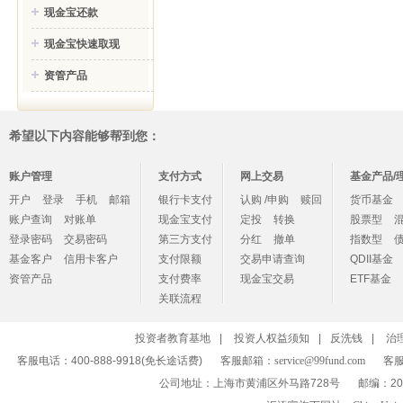
现金宝还款
现金宝快速取现
资管产品
希望以下内容能够帮到您：
账户管理
支付方式
网上交易
基金产品/
开户
登录
手机
邮箱
银行卡支付
认购 /申购
赎回
货币基金
账户查询
对账单
现金宝支付
定投
转换
股票型
登录密码
交易密码
第三方支付
分红
撤单
指数型
基金客户
信用卡客户
支付限额
交易申请查询
QDII基金
资管产品
支付费率
现金宝交易
ETF基金
关联流程
投资者教育基地
|
投资人权益须知
|
反洗钱
|
治
客服电话：400-888-9918(免长途话费)
客服邮箱：
service@99fund.com
客服
公司地址：上海市黄浦区外马路728号
邮编：20