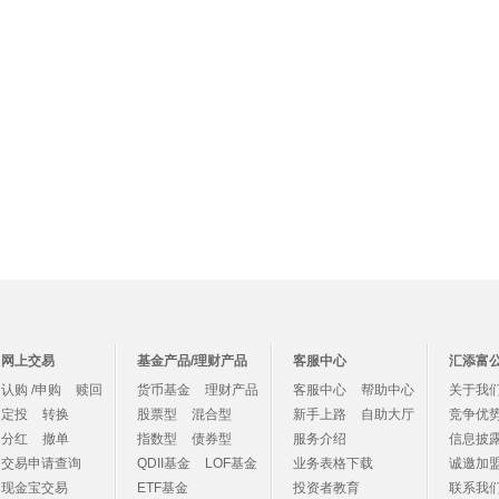
网上交易
基金产品/理财产品
客服中心
汇添富
认购 /申购
赎回
货币基金
理财产品
客服中心
帮助中心
关于我
定投
转换
股票型
混合型
新手上路
自助大厅
竞争优
分红
撤单
指数型
债券型
服务介绍
信息披
交易申请查询
QDII基金
LOF基金
业务表格下载
诚邀加
现金宝交易
ETF基金
投资者教育
联系我