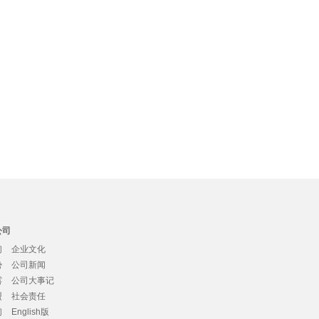
公司
们
企业文化
势
公司新闻
露
公司大事记
盟
社会责任
们
English版