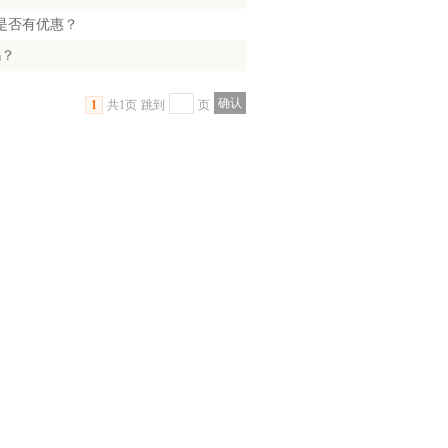
是否有优惠？
吗？
1
共1页
跳到
页