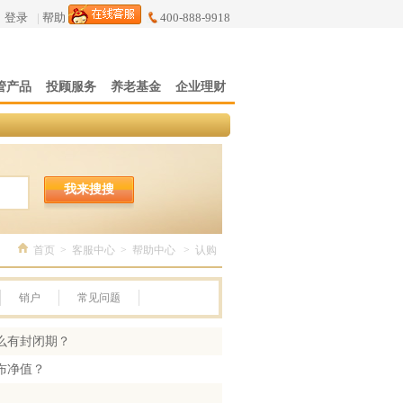
登录
|
帮助
400-888-9918
管产品
投顾服务
养老基金
企业理财
我来搜搜
首页
>
客服中心
>
帮助中心
>
认购
销户
常见问题
么有封闭期？
布净值？