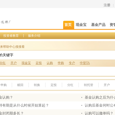
注册
|
首页
现金宝
基金产品
资
投资者教育
服务介绍
来帮助中心搜搜看
分红
开户
现金宝
定投
认购
申购
专户
中登TA
申购
赎回
转换
定投
分红
转托管
开户
金认购？
基金认购之后为什
持有期是从什么时候开始算起？
认购后基金何时公
金封闭期多长？
认购可以撤单吗？