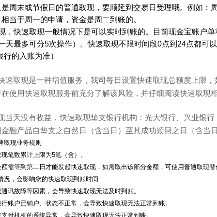
果是周末或节假日的普通取现，要顺延到交易日受理哦。例如：
，相当于周一的申请，资金是周二到账的。
现，快速取现一般情况下是可以实时到账的。目前现金宝账户单
一天最多可分
5
次操作）。快速取现不限时间段
0
点到
24
点都可以
银行的入账为准）
】
快速取现是一种增值服务，我司每日设置快速取现总额度上限，
者在使用快速取现服务前充分了解该风险，并仔细阅读快速取现
现当天没有收益，快速取现垫支银行机构：光大银行、兴业银行
回金融产品自垫支之自然日（含当日）至其成功赎回之日（含当
速取现业务规则
取现笔数累计上限为
5
笔（含）。
金额需等到第二日才能发起快速取现，如需取出该部分金额，可使用普通取现替
情况，会影响您的快速取现到账时间
或通讯故障等因素，会导致快速取现无法及时到账。
银行账户已销户、状态不正常，会导致快速取现无法正常到账。
或支付机构的系统异常，会导致快速取现无法正常到账。