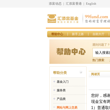
添富动态
|
汇添富香港
|
English
帮助中心
新手上路
自助大厅
遇到问题了？
热门搜索
:
帮助分类
阅读页
基金入门
服务类
您好，感
产品类
现金宝有
1
）普通取
网站与网上交易