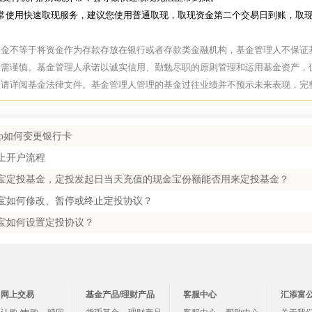
常使用快速取现服务，建议您使用普通取现，取现资金第二个交易日到账，取
基金不等于将资金作为存款存放在银行或者存款类金融机构，基金管理人不保证
资需谨慎。基金管理人承诺以诚实信用、勤勉尽职的原则管理和运用基金资产，
息请详阅基金法律文件。基金管理人管理的基金过往业绩并不预示未来表现，完
pp如何变更银行卡
上开户流程
宝定投基金，定投发起日当天充值的现金宝份额能否用来定投基金？
宝如何修改、暂停或终止定投协议？
宝如何设置定投协议？
网上交易
基金产品/理财产品
客服中心
汇添富