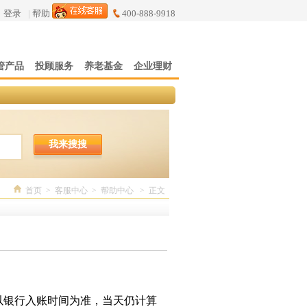
登录
|
帮助
400-888-9918
管产品
投顾服务
养老基金
企业理财
我来搜搜
首页
>
客服中心
>
帮助中心
>
正文
以银行入账时间为准，当天仍计算