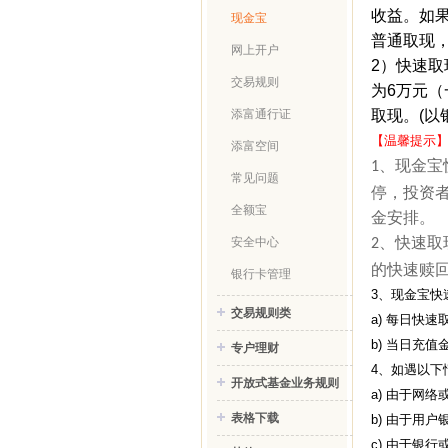
收益。如
现金宝
普通取现
网上开户
2
）快速取
交易规则
为
6
万元（
取现。
(
以
添富通行证
【温馨提示
添富空间
、现金宝
1
常见问题
停，投资
全额宝
金安排。
、快速取
安全中心
2
的快速赎
银行卡管理
3
、现金宝快
交易规则类
a)
每日快速
b)
当日充值
专户理财
4
、如遇以下
开放式基金业务规则
a)
由于网络
表格下载
b)
由于用户
c)
由于银行