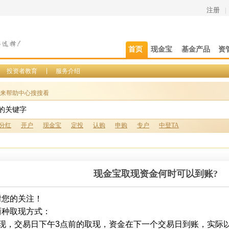
注册
|
首页
现金宝
基金产品
资
投资者教育
服务介绍
来帮助中心搜搜看
分红
开户
现金宝
定投
认购
申购
专户
中登TA
现金宝取现资金何时可以到账?
谢您的关注！
两种取现方式：
现，交易日下午
3
点前的取现，资金在下一个交易日到账
，实际