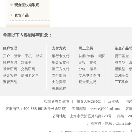
现金宝快速取现
资管产品
希望以下内容能够帮到您：
账户管理
支付方式
网上交易
基金产品/
开户
登录
手机
邮箱
银行卡支付
认购 /申购
赎回
货币基金
账户查询
对账单
现金宝支付
定投
转换
股票型
登录密码
交易密码
第三方支付
分红
撤单
指数型
基金客户
信用卡客户
支付限额
交易申请查询
QDII基金
资管产品
支付费率
现金宝交易
ETF基金
关联流程
投资者教育基地
|
投资人权益须知
|
反洗钱
|
治
客服电话：400-888-9918(免长途话费)
客服邮箱：
service@99fund.com
客服
公司地址：上海市黄浦区外马路728号
邮编：20
汇添富旗下网站：
China Univ