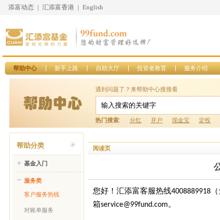
添富动态
|
汇添富香港
|
English
帮助中心
新手上路
自助大厅
投资者教育
服务介绍
遇到问题了？来帮助中心搜搜看
热门搜索
:
分红
开户
现金宝
定投
帮助分类
阅读页
基金入门
服务类
您好！汇添富客服热线
（
4008889918
客户服务热线
箱
。
service@99fund.com
对账单服务