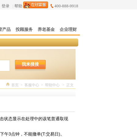
登录
|
帮助
400-888-9918
管产品
投顾服务
养老基金
企业理财
我来搜搜
首页
>
客服中心
>
帮助中心
>
正文
点击状态显示在处理中的该笔普通取现
午3点钟，不能撤单(T:交易日)。