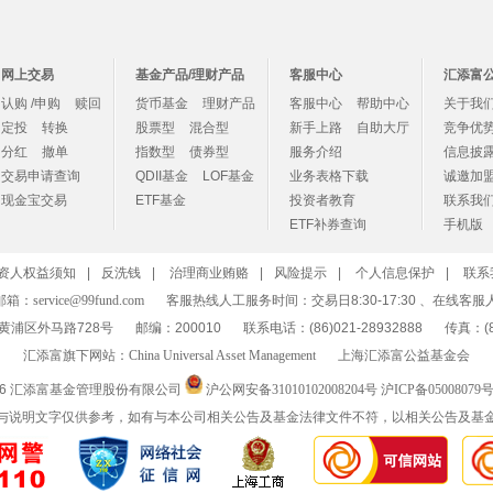
网上交易
基金产品/理财产品
客服中心
汇添富
认购 /申购
赎回
货币基金
理财产品
客服中心
帮助中心
关于我
定投
转换
股票型
混合型
新手上路
自助大厅
竞争优
分红
撤单
指数型
债券型
服务介绍
信息披
交易申请查询
QDII基金
LOF基金
业务表格下载
诚邀加
现金宝交易
ETF基金
投资者教育
联系我
ETF补券查询
手机版
资人权益须知
|
反洗钱
|
治理商业贿赂
|
风险提示
|
个人信息保护
|
联系
邮箱：
service@99fund.com
客服热线人工服务时间：交易日8:30-17:30 、在线客服
黄浦区外马路728号
邮编：200010
联系电话：(86)021-28932888
传真：(86
汇添富旗下网站：
China Universal Asset Management
上海汇添富公益基金会
26 汇添富基金管理股份有限公司
沪公网安备31010102008204号
沪ICP备05008079号
与说明文字仅供参考，如有与本公司相关公告及基金法律文件不符，以相关公告及基