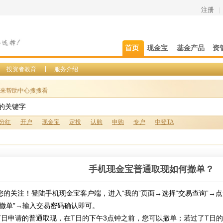
注册
|
首页
现金宝
基金产品
资
投资者教育
服务介绍
来帮助中心搜搜看
分红
开户
现金宝
定投
认购
申购
专户
中登TA
手机现金宝普通取现如何撤单？
您的关注！登陆手机现金宝客户端，进入“我的”页面→选择“交易查询”→
点击“撤单”→输入交易密码确认即可。
T日申请的普通取现，在T日的下午3点钟之前，您可以撤单；若过了T日的下