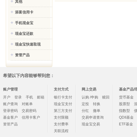
其他
添富信用卡
手机现金宝
现金宝还款
现金宝快速取现
资管产品
希望以下内容能够帮到您：
账户管理
支付方式
网上交易
基金产品/
开户
登录
手机
邮箱
银行卡支付
认购 /申购
赎回
货币基金
账户查询
对账单
现金宝支付
定投
转换
股票型
登录密码
交易密码
第三方支付
分红
撤单
指数型
基金客户
信用卡客户
支付限额
交易申请查询
QDII基金
资管产品
支付费率
现金宝交易
ETF基金
关联流程