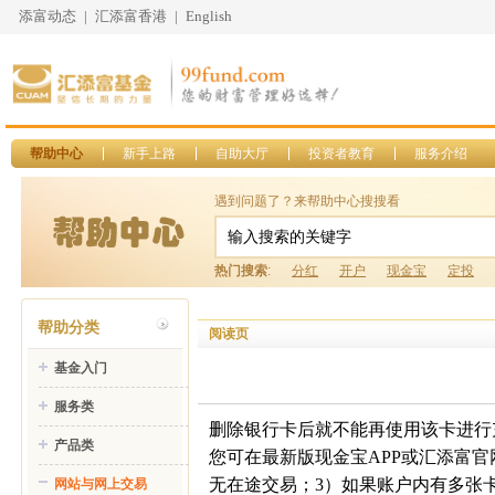
添富动态
|
汇添富香港
|
English
帮助中心
新手上路
自助大厅
投资者教育
服务介绍
遇到问题了？来帮助中心搜搜看
热门搜索
:
分红
开户
现金宝
定投
帮助分类
阅读页
基金入门
服务类
删除银行卡后就不能再使用该卡进行
产品类
您可在最新版现金宝
APP
或汇添富官
无在途交易；
3
）如果账户内有多张
网站与网上交易