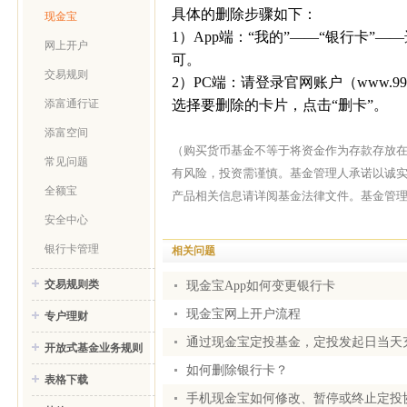
具体的删除步骤如下：
现金宝
1
）
App
端：“我的”——“银行卡”
网上开户
可。
交易规则
2
）
PC
端：请登录官网账户（
www.99
选择要删除的卡片，点击“删卡”。
添富通行证
添富空间
（购买货币基金不等于将资金作为存款存放
常见问题
有风险，投资需谨慎。基金管理人承诺以诚
全额宝
产品相关信息请详阅基金法律文件。基金管
安全中心
银行卡管理
相关问题
交易规则类
现金宝App如何变更银行卡
现金宝网上开户流程
专户理财
通过现金宝定投基金，定投发起日当天
开放式基金业务规则
如何删除银行卡？
表格下载
手机现金宝如何修改、暂停或终止定投