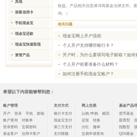
其他
收益。产品相关信息请详阅基金法律文件。
添富信用卡
询。）
手机现金宝
相关问题
现金宝还款
现金宝网上开户流程
现金宝快速取现
个人开户支持哪些银行卡？
开户时，为什么要填写电子邮箱？如何
资管产品
个人开户前要准备什么材料？
如何注册手机现金宝账户？
希望以下内容能够帮到您：
账户管理
支付方式
网上交易
基金产品/
开户
登录
手机
邮箱
银行卡支付
认购 /申购
赎回
货币基金
账户查询
对账单
现金宝支付
定投
转换
股票型
登录密码
交易密码
第三方支付
分红
撤单
指数型
基金客户
信用卡客户
支付限额
交易申请查询
QDII基金