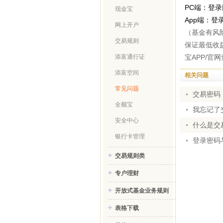
PC端：登
现金宝
App端：登
网上开户
（基金有风
交易规则
保证最低收
宝APP/官
添富通行证
添富空间
相关问题
常见问题
交易密码
全额宝
我忘记了
安全中心
什么是交
银行卡管理
登录密码
交易规则类
专户理财
开放式基金业务规则
表格下载