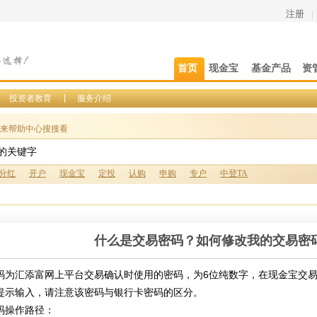
注册
|
首页
现金宝
基金产品
资
投资者教育
服务介绍
来帮助中心搜搜看
分红
开户
现金宝
定投
认购
申购
专户
中登TA
什么是交易密码？如何修改我的交易密
码为汇添富网上平台交易确认时使用的密码，为6位纯数字，在现金宝交
提示输入，请注意该密码与银行卡密码的区分。
码操作路径：