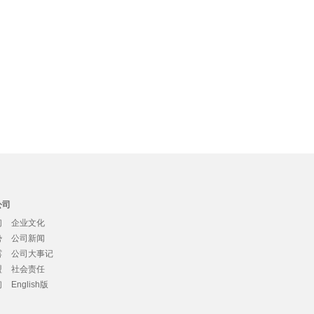
公司
们
企业文化
势
公司新闻
露
公司大事记
盟
社会责任
们
English版