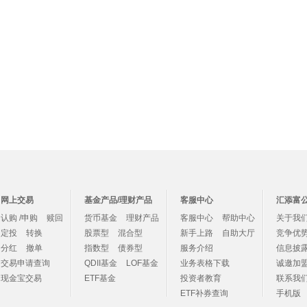
网上交易
基金产品/理财产品
客服中心
汇添富
认购 /申购
赎回
货币基金
理财产品
客服中心
帮助中心
关于我
定投
转换
股票型
混合型
新手上路
自助大厅
竞争优
分红
撤单
指数型
债券型
服务介绍
信息披
交易申请查询
QDII基金
LOF基金
业务表格下载
诚邀加
现金宝交易
ETF基金
投资者教育
联系我
ETF补券查询
手机版