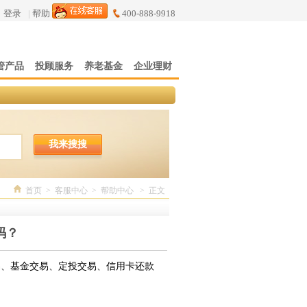
登录
|
帮助
400-888-9918
管产品
投顾服务
养老基金
企业理财
我来搜搜
首页
>
客服中心
>
帮助中心
>
正文
码？
易、基金交易、定投交易、信用卡还款