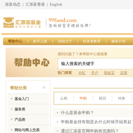
添富动态
|
汇添富香港
|
English
帮助中心
新手上路
自助大厅
投资者教育
服务介绍
遇到问题了？来帮助中心搜搜看
热门搜索
:
分红
开户
现金宝
定投
帮助分类
认购
申购
赎回
转换
基金入门
服务类
什么是基金申购？
产品类
申购基金持有期是从什么时候开始算起
网站与网上交易
通过汇添富官网申购有优惠吗？