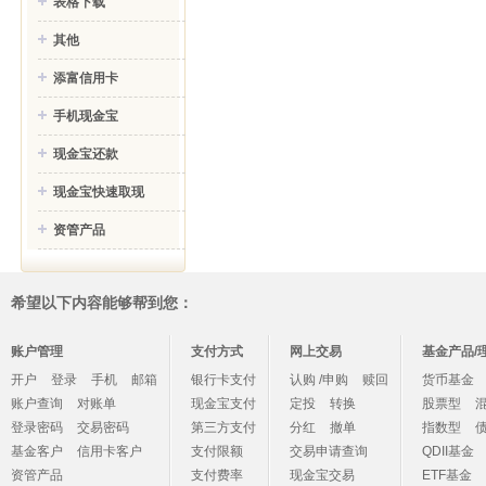
表格下载
其他
添富信用卡
手机现金宝
现金宝还款
现金宝快速取现
资管产品
希望以下内容能够帮到您：
账户管理
支付方式
网上交易
基金产品/
开户
登录
手机
邮箱
银行卡支付
认购 /申购
赎回
货币基金
账户查询
对账单
现金宝支付
定投
转换
股票型
登录密码
交易密码
第三方支付
分红
撤单
指数型
基金客户
信用卡客户
支付限额
交易申请查询
QDII基金
资管产品
支付费率
现金宝交易
ETF基金