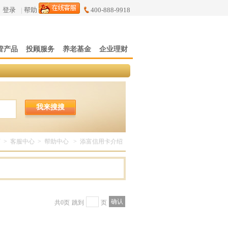
登录
|
帮助
400-888-9918
管产品
投顾服务
养老基金
企业理财
我来搜搜
页
>
客服中心
>
帮助中心
>
添富信用卡介绍
共0页
跳到
页