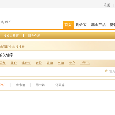
注册
|
首页
现金宝
基金产品
资
投资者教育
服务介绍
来帮助中心搜搜看
分红
开户
现金宝
定投
认购
申购
专户
中登TA
首
介绍
申卡篇
用卡篇
还款篇