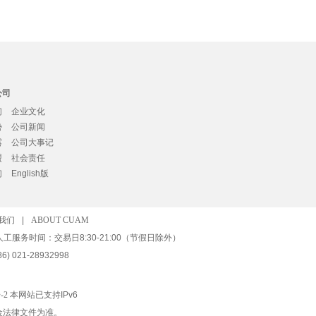
公司
们
企业文化
势
公司新闻
露
公司大事记
盟
社会责任
们
English版
我们
|
ABOUT CUAM
人工服务时间：交易日8:30-21:00（节假日除外）
) 021-28932998
-2
本网站已支持IPv6
金法律文件为准。