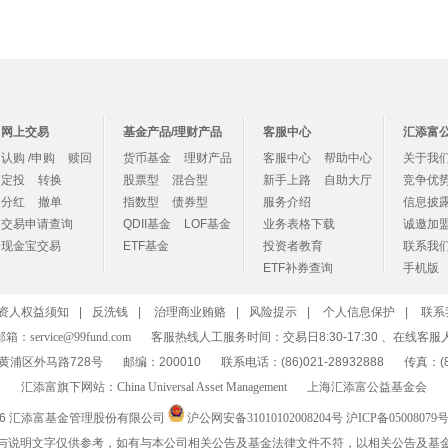
网上交易
基金产品/理财产品
客服中心
汇添富
认购 /申购
赎回
货币基金
理财产品
客服中心
帮助中心
关于我
定投
转换
股票型
混合型
新手上路
自助大厅
竞争优
分红
撤单
指数型
债券型
服务介绍
信息披
交易申请查询
QDII基金
LOF基金
业务表格下载
诚邀加
现金宝交易
ETF基金
投资者教育
联系我
ETF补券查询
手机版
资人权益须知
|
反洗钱
|
治理商业贿赂
|
风险提示
|
个人信息保护
|
联系
邮箱：
service@99fund.com
客服热线人工服务时间：交易日8:30-17:30 、在线客服
黄浦区外马路728号
邮编：200010
联系电话：(86)021-28932888
传真：(86
汇添富旗下网站：
China Universal Asset Management
上海汇添富公益基金会
26 汇添富基金管理股份有限公司
沪公网安备31010102008204号
沪ICP备05008079号
与说明文字仅供参考，如有与本公司相关公告及基金法律文件不符，以相关公告及基