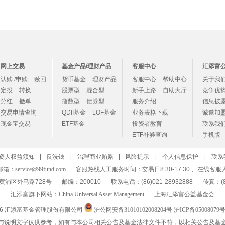
网上交易
基金产品/理财产品
客服中心
汇添富
认购 /申购
赎回
货币基金
理财产品
客服中心
帮助中心
关于我
定投
转换
股票型
混合型
新手上路
自助大厅
竞争优
分红
撤单
指数型
债券型
服务介绍
信息披
交易申请查询
QDII基金
LOF基金
业务表格下载
诚邀加
现金宝交易
ETF基金
投资者教育
联系我
ETF补券查询
手机版
资人权益须知
|
反洗钱
|
治理商业贿赂
|
风险提示
|
个人信息保护
|
联系
邮箱：
service@99fund.com
客服热线人工服务时间：交易日8:30-17:30 、在线客服
黄浦区外马路728号
邮编：200010
联系电话：(86)021-28932888
传真：(86
汇添富旗下网站：
China Universal Asset Management
上海汇添富公益基金会
26 汇添富基金管理股份有限公司
沪公网安备31010102008204号
沪ICP备05008079号
与说明文字仅供参考，如有与本公司相关公告及基金法律文件不符，以相关公告及基