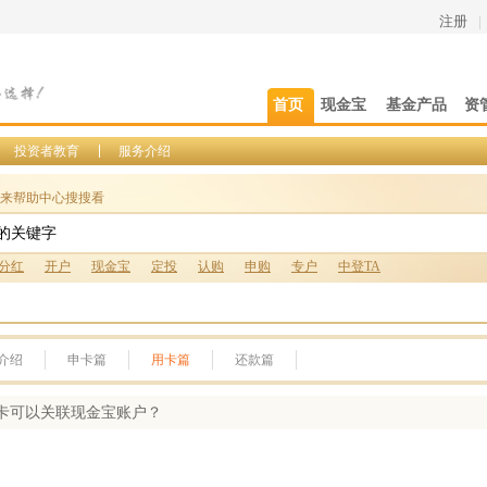
注册
|
首页
现金宝
基金产品
资
投资者教育
服务介绍
来帮助中心搜搜看
分红
开户
现金宝
定投
认购
申购
专户
中登TA
介绍
申卡篇
用卡篇
还款篇
卡可以关联现金宝账户？