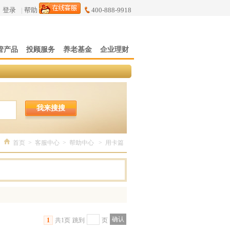
登录
|
帮助
400-888-9918
管产品
投顾服务
养老基金
企业理财
我来搜搜
首页
>
客服中心
>
帮助中心
>
用卡篇
1
共1页
跳到
页