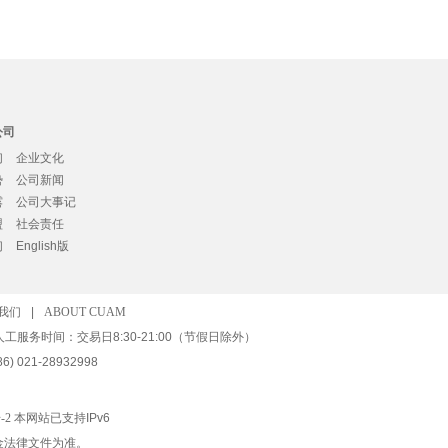
公司
们
企业文化
势
公司新闻
露
公司大事记
盟
社会责任
们
English版
我们
|
ABOUT CUAM
人工服务时间：交易日8:30-21:00（节假日除外）
) 021-28932998
-2
本网站已支持IPv6
金法律文件为准。