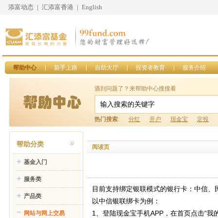
添富动态
|
汇添富香港
|
English
帮助中心
新手上路
自助大厅
投资者教育
服务介绍
遇到问题了？来帮助中心搜搜看
热门搜索
:
分红
开户
现金宝
定投
帮助分类
阅读页
基金入门
服务类
目前支持绑定银联模式的银行卡：中信、
产品类
以中信银联绑卡为例：
1、登陆现金宝手机APP，在首页点击“我的
网站与网上交易