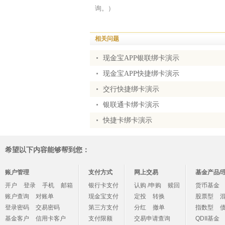
询。）
相关问题
现金宝APP银联绑卡演示
现金宝APP快捷绑卡演示
交行快捷绑卡演示
银联通卡绑卡演示
快捷卡绑卡演示
希望以下内容能够帮到您：
账户管理
支付方式
网上交易
基金产品/
开户
登录
手机
邮箱
银行卡支付
认购 /申购
赎回
货币基金
账户查询
对账单
现金宝支付
定投
转换
股票型
登录密码
交易密码
第三方支付
分红
撤单
指数型
基金客户
信用卡客户
支付限额
交易申请查询
QDII基金