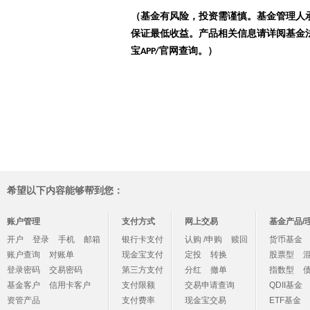
（基金有风险，投资需谨慎。基金管理人
保证最低收益。产品相关信息请详阅基金
宝
官网查询。）
APP/
希望以下内容能够帮到您：
账户管理
支付方式
网上交易
基金产品/
开户
登录
手机
邮箱
银行卡支付
认购 /申购
赎回
货币基金
账户查询
对账单
现金宝支付
定投
转换
股票型
登录密码
交易密码
第三方支付
分红
撤单
指数型
基金客户
信用卡客户
支付限额
交易申请查询
QDII基金
资管产品
支付费率
现金宝交易
ETF基金