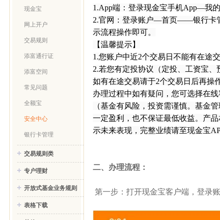
1.App
端：登录现金宝手机
App
—我
现金宝
2.
官网：登录账户—首页——银行卡
网上开户
示流程操作即可。
交易规则
【温馨提示】
1.
您账户中近
2
个交易日不能有在途
添富通行证
2.
若您有定投协议（定投、工资宝、
添富空间
如有在途交易请于
2
个交易日后再操
常见问题
办理过程中如有疑问，您可选择在线
全额宝
（基金有风险，投资需谨慎。基金管
一定盈利，也不保证最低收益。产品
安全中心
示未来表现，完整业绩请至现金宝
AP
银行卡管理
交易规则类
二、办理流程：
专户理财
开放式基金业务规则
第一步：打开现金宝客户端，登录账户
表格下载