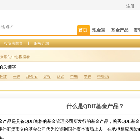
注册
|
首页
现金宝
基金产品
资
投资者教育
服务介绍
来帮助中心搜搜看
分红
开户
现金宝
定投
认购
申购
专户
中登TA
什么是QDII基金产品？
金产品是具备
QDII
资格的基金管理公司所发行的基金产品，购买
QDII
基金
要外汇货币交给基金公司代为投资到国外资本市场上去，在承担相应风险
品。