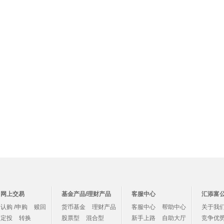
网上交易
基金产品/理财产品
客服中心
汇添富
认购 /申购
赎回
货币基金
理财产品
客服中心
帮助中心
关于我
定投
转换
股票型
混合型
新手上路
自助大厅
竞争优