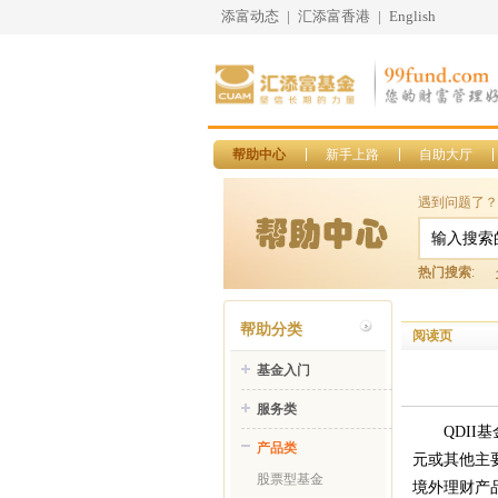
添富动态
|
汇添富香港
|
English
帮助中心
新手上路
自助大厅
遇到问题了？
热门搜索
:
帮助分类
阅读页
基金入门
服务类
QDII
基
产品类
元或其他主
股票型基金
境外理财产