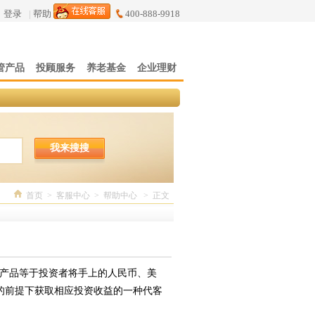
登录
|
帮助
400-888-9918
管产品
投顾服务
养老基金
企业理财
我来搜搜
首页
>
客服中心
>
帮助中心
>
正文
产品等于投资者将手上的人民币、美
的前提下获取相应投资收益的一种代客