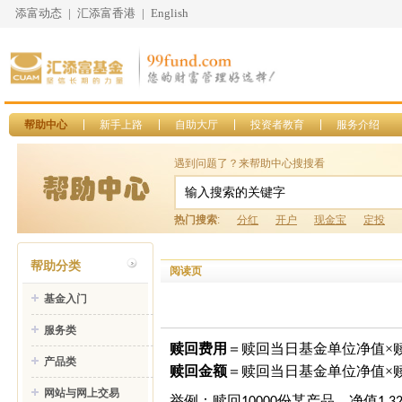
添富动态
|
汇添富香港
|
English
帮助中心
新手上路
自助大厅
投资者教育
服务介绍
遇到问题了？来帮助中心搜搜看
热门搜索
:
分红
开户
现金宝
定投
帮助分类
阅读页
基金入门
服务类
赎回费用
＝赎回当日基金单位净值
×
产品类
赎回金额
＝赎回当日基金单位净值
×
网站与网上交易
举例：赎回
份某产品，净值