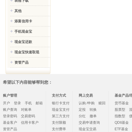
表格下载
其他
添富信用卡
手机现金宝
现金宝还款
现金宝快速取现
资管产品
希望以下内容能够帮到您：
账户管理
支付方式
网上交易
基金产品/
开户
登录
手机
邮箱
银行卡支付
认购 /申购
赎回
货币基金
账户查询
对账单
现金宝支付
定投
转换
股票型
登录密码
交易密码
第三方支付
分红
撤单
指数型
基金客户
信用卡客户
支付限额
交易申请查询
QDII基金
资管产品
支付费率
现金宝交易
ETF基金