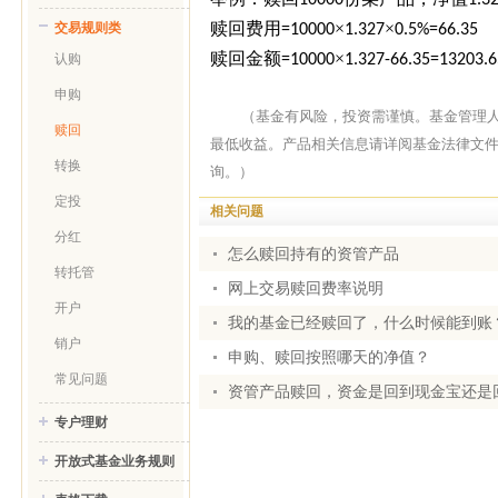
10000
1.3
赎回费用
×
×
交易规则类
=10000
1.327
0.5%=66.35
赎回金额
×
=10000
1.327-66.35=13203.6
认购
申购
（基金有风险，投资需谨慎。基金管理
赎回
最低收益。产品相关信息请详阅基金法律文
转换
询。）
定投
相关问题
分红
怎么赎回持有的资管产品
转托管
网上交易赎回费率说明
开户
我的基金已经赎回了，什么时候能到账
销户
申购、赎回按照哪天的净值？
常见问题
资管产品赎回，资金是回到现金宝还是
专户理财
开放式基金业务规则