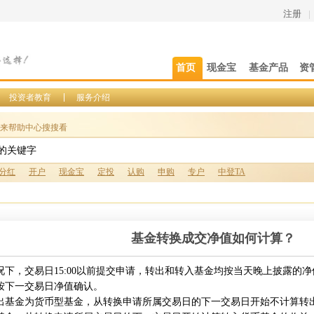
注册
|
首页
现金宝
基金产品
资
投资者教育
服务介绍
来帮助中心搜搜看
分红
开户
现金宝
定投
认购
申购
专户
中登TA
基金转换成交净值如何计算？
况下，交易日15:00以前提交申请，转出和转入基金均按当天晚上披露的净值
按下一交易日净值确认。
出基金为货币型基金，从转换申请所属交易日的下一交易日开始不计算转