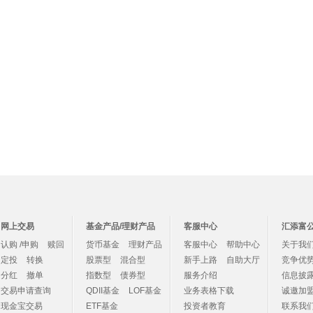
网上交易
基金产品/理财产品
客服中心
汇添富
认购 /申购
赎回
货币基金
理财产品
客服中心
帮助中心
关于我
定投
转换
股票型
混合型
新手上路
自助大厅
竞争优
分红
撤单
指数型
债券型
服务介绍
信息披
交易申请查询
QDII基金
LOF基金
业务表格下载
诚邀加
现金宝交易
ETF基金
投资者教育
联系我