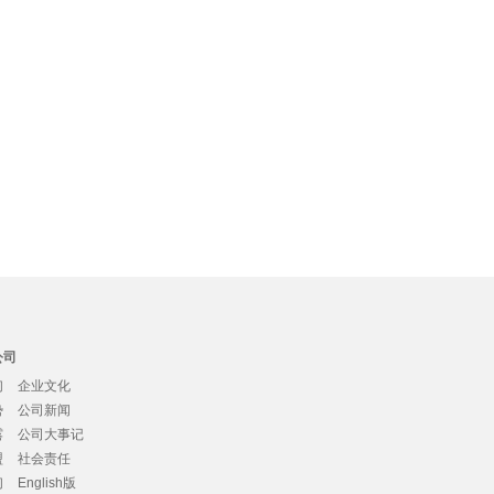
公司
们
企业文化
势
公司新闻
露
公司大事记
盟
社会责任
们
English版