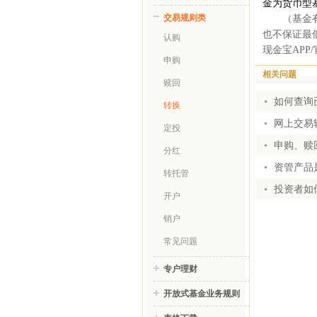
金为货币型
交易规则类
（基金
也不保证最
认购
现金宝APP
申购
相关问题
赎回
如何查询
转换
网上交易
定投
申购、赎
分红
资管产品
转托管
投资者如
开户
销户
常见问题
专户理财
开放式基金业务规则